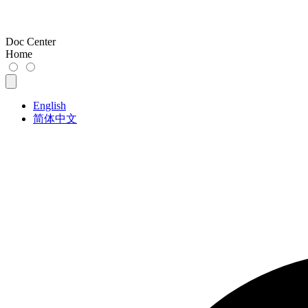
Doc Center
Home
English
简体中文