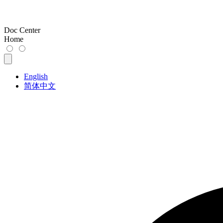
Doc Center
Home
English
简体中文